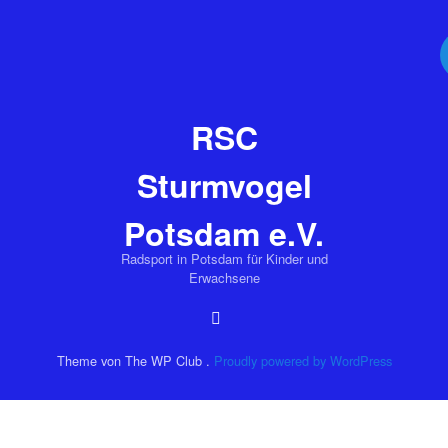
Skip to content
RSC
Sturmvogel
Potsdam e.V.
Radsport in Potsdam für Kinder und
Erwachsene
Theme von The WP Club .
Proudly powered by WordPress
g
ntag