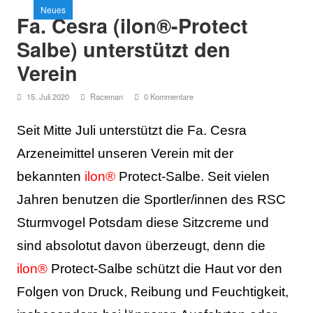
25
li 2025
Neues
SEITENLEISTE
Fa. Cesra (ilon®-Protect
 2025
Juli 2025
Salbe) unterstützt den
 2025
Juli 2025
Verein
 2025
Juli 2025
15. Juli 2020
Raceman
0 Kommentare
t 2025
ugust 2025
Seit Mitte Juli unterstützt die Fa. Cesra
t 2025
 August 2025
Arzeneimittel unseren Verein mit der
ust 2025
 August 2025
bekannten
ilon®
Protect-Salbe
. Seit vielen
ust 2025
 August 2025
Jahren benutzen die Sportler/innen des RSC
ust 2025
 August 2025
Sturmvogel Potsdam diese Sitzcreme und
sind absolotut davon überzeugt, denn die
ilon®
Protect-Salbe
schützt die Haut vor den
Folgen von Druck, Reibung und Feuchtigkeit,