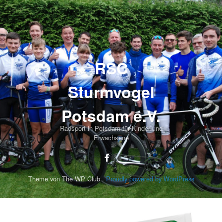
RSC
Sturmvogel
Potsdam e.V.
Radsport in Potsdam für Kinder und
Erwachsene
Theme von The WP Club .
Proudly powered by WordPress