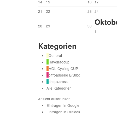
14
15
16
17
21
22
23
24
Oktob
28
29
30
1
Kategorien
General
Havelradcup
MOL Cycling CUP
offroadserie B/Brbg
shop4cross
Alle Kategorien
Ansicht
ausdrucken
Eintragen in
Google
Eintragen in
Outlook