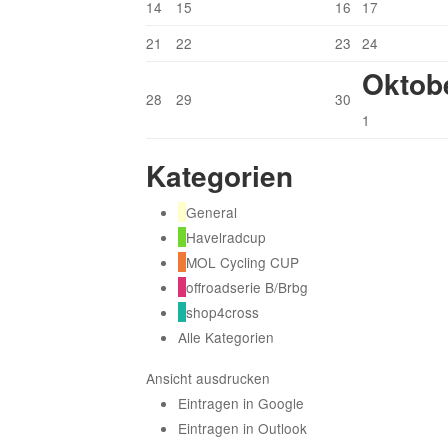
14
15
16
17
21
22
23
24
Oktob
28
29
30
1
Kategorien
General
Havelradcup
MOL Cycling CUP
offroadserie B/Brbg
shop4cross
Alle Kategorien
Ansicht
ausdrucken
Eintragen in
Google
Eintragen in
Outlook