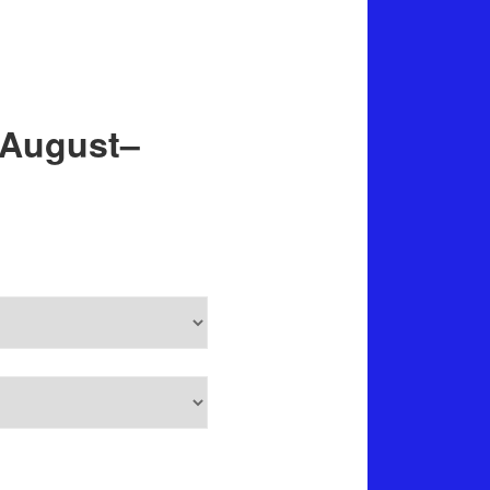
Suchen
 August–
Rennkalender
Veranstaltungen in Juni–Juli
2026
Monat
Jahr
Mo
Di
Mi
Do
Fr
Sa
So
Juni