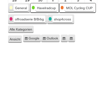
Kategorien
General
Havelradcup
MOL Cycling CUP
offroadserie B/Brbg
shop4cross
Alle Kategorien
Google
Outlook
Ansicht
Eintragen
Eintragen
Google-
Outlook-
ausdrucken
in
in
Export
Export