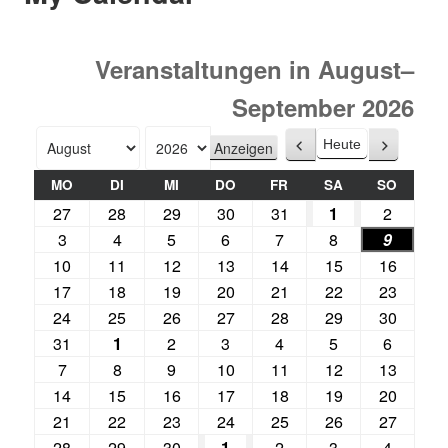
Veranstaltungen in August–
September 2026
Heute
Zurück
Weiter
Monat
Jahr
MO
DI
MI
DO
FR
SA
SO
27
28
29
30
31
1
2
3
4
5
6
7
8
9
10
11
12
13
14
15
16
17
18
19
20
21
22
23
24
25
26
27
28
29
30
31
1
2
3
4
5
6
7
8
9
10
11
12
13
14
15
16
17
18
19
20
21
22
23
24
25
26
27
28
29
30
1
2
3
4