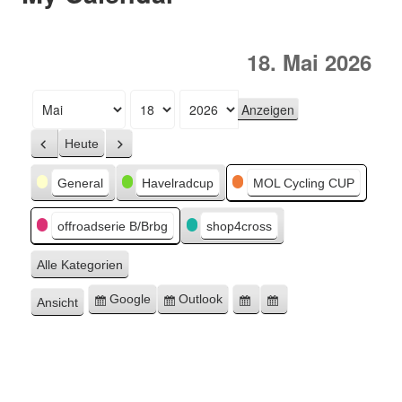
18. Mai 2026
Monat
Tag
Jahr
Heute
Zurück
Weiter
Kategorien
General
Havelradcup
MOL Cycling CUP
offroadserie B/Brbg
shop4cross
Alle Kategorien
Google
Outlook
Ansicht
Eintragen
Eintragen
Google-
Outlook-
ausdrucken
in
in
Export
Export