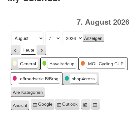
7. August 2026
Monat
Tag
Jahr
Heute
Zurück
Weiter
Kategorien
General
Havelradcup
MOL Cycling CUP
offroadserie B/Brbg
shop4cross
Alle Kategorien
Google
Outlook
Ansicht
Eintragen
Eintragen
Google-
Outlook-
ausdrucken
in
in
Export
Export