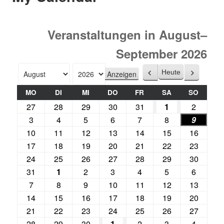
Veranstaltungen in August–
September 2026
Heute
Zurück
Weiter
Monat
Jahr
MO
DI
MI
DO
FR
SA
SO
27
28
29
30
31
1
2
3
4
5
6
7
8
9
10
11
12
13
14
15
16
17
18
19
20
21
22
23
24
25
26
27
28
29
30
31
1
2
3
4
5
6
7
8
9
10
11
12
13
14
15
16
17
18
19
20
21
22
23
24
25
26
27
28
29
30
1
2
3
4