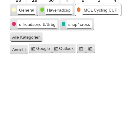
Kategorien
General
Havelradcup
MOL Cycling CUP
offroadserie B/Brbg
shop4cross
Alle Kategorien
Google
Outlook
Ansicht
Eintragen
Eintragen
Google-
Outlook-
ausdrucken
in
in
Export
Export