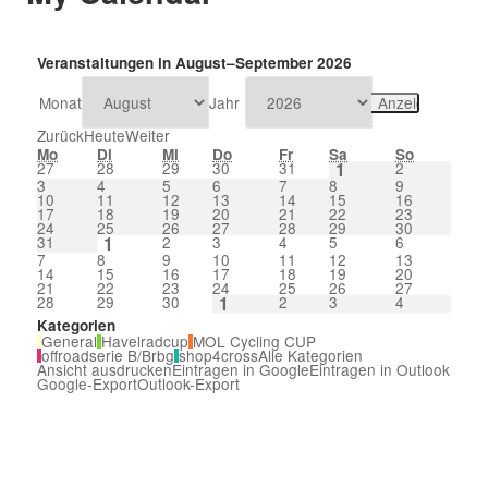
Veranstaltungen in August–September 2026
Monat
Jahr
Zurück
Heute
Weiter
Mo
Di
Mi
Do
Fr
Sa
So
27
28
29
30
31
1
2
3
4
5
6
7
8
9
10
11
12
13
14
15
16
17
18
19
20
21
22
23
24
25
26
27
28
29
30
31
1
2
3
4
5
6
7
8
9
10
11
12
13
14
15
16
17
18
19
20
21
22
23
24
25
26
27
28
29
30
1
2
3
4
Kategorien
General
Havelradcup
MOL Cycling CUP
offroadserie B/Brbg
shop4cross
Alle Kategorien
Ansicht
ausdrucken
Eintragen in
Google
Eintragen in
Outlook
Google-Export
Outlook-Export