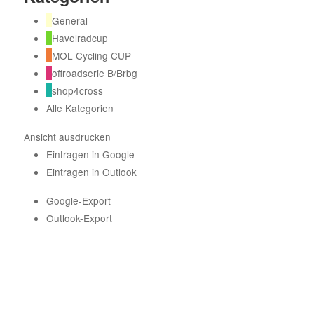
General
Havelradcup
MOL Cycling CUP
offroadserie B/Brbg
shop4cross
Alle Kategorien
Ansicht
ausdrucken
Eintragen in
Google
Eintragen in
Outlook
Google-Export
Outlook-Export