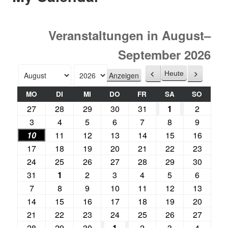
Veranstaltungen in August–
September 2026
Heute
Zurück
Weiter
Monat
Jahr
MO
DI
MI
DO
FR
SA
SO
27
28
29
30
31
1
2
3
4
5
6
7
8
9
10
11
12
13
14
15
16
17
18
19
20
21
22
23
24
25
26
27
28
29
30
31
1
2
3
4
5
6
7
8
9
10
11
12
13
14
15
16
17
18
19
20
21
22
23
24
25
26
27
28
29
30
1
2
3
4