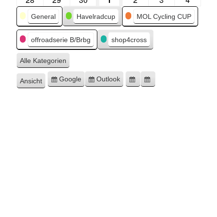
Kategorien
General
Havelradcup
MOL Cycling CUP
offroadserie B/Brbg
shop4cross
Alle Kategorien
Google
Outlook
Ansicht
Eintragen
Eintragen
Google-
Outlook-
ausdrucken
in
in
Export
Export