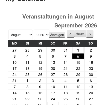
Veranstaltungen in August–
September 2026
Heute
Zurück
Weiter
Monat
Jahr
MO
DI
MI
DO
FR
SA
SO
27
28
29
30
31
1
2
3
4
5
6
7
8
9
10
11
12
13
14
15
16
17
18
19
20
21
22
23
24
25
26
27
28
29
30
31
1
2
3
4
5
6
7
8
9
10
11
12
13
14
15
16
17
18
19
20
21
22
23
24
25
26
27
28
29
30
1
2
3
4