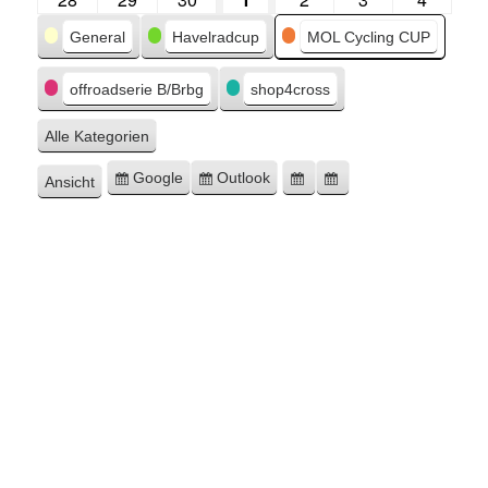
Kategorien
General
Havelradcup
MOL Cycling CUP
offroadserie B/Brbg
shop4cross
Alle Kategorien
Google
Outlook
Ansicht
Eintragen
Eintragen
Google-
Outlook-
ausdrucken
in
in
Export
Export