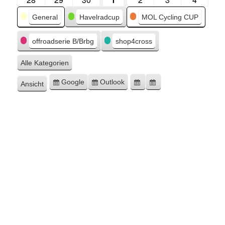
Kategorien
General
Havelradcup
MOL Cycling CUP
offroadserie B/Brbg
shop4cross
Alle Kategorien
Google
Outlook
Ansicht
Eintragen
Eintragen
Google-
Outlook-
ausdrucken
in
in
Export
Export