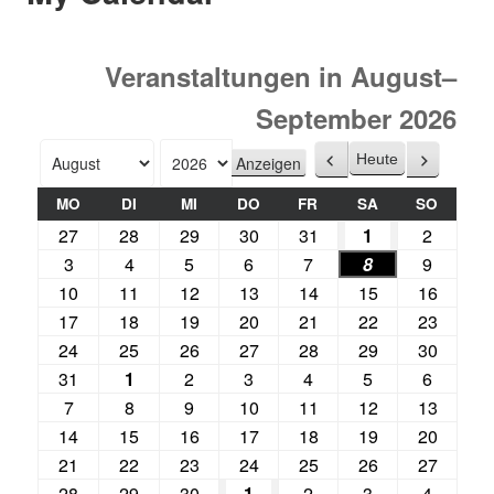
Veranstaltungen in August–
September 2026
Heute
Zurück
Weiter
Monat
Jahr
MO
DI
MI
DO
FR
SA
SO
27
28
29
30
31
1
2
3
4
5
6
7
8
9
10
11
12
13
14
15
16
17
18
19
20
21
22
23
24
25
26
27
28
29
30
31
1
2
3
4
5
6
7
8
9
10
11
12
13
14
15
16
17
18
19
20
21
22
23
24
25
26
27
28
29
30
1
2
3
4