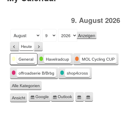
9. August 2026
Monat
Tag
Jahr
Heute
Zurück
Weiter
Kategorien
General
Havelradcup
MOL Cycling CUP
offroadserie B/Brbg
shop4cross
Alle Kategorien
Google
Outlook
Ansicht
Eintragen
Eintragen
Google-
Outlook-
ausdrucken
in
in
Export
Export