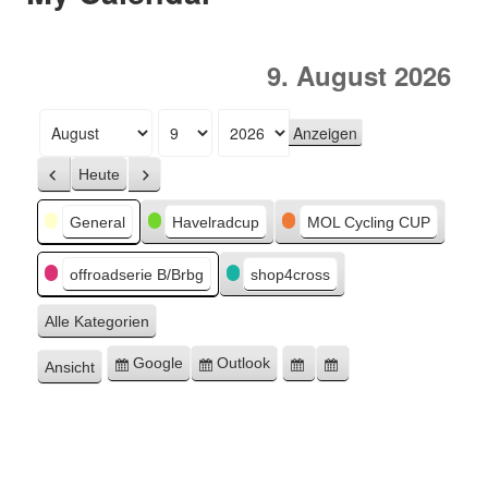
9. August 2026
Monat
Tag
Jahr
Heute
Zurück
Weiter
Kategorien
General
Havelradcup
MOL Cycling CUP
offroadserie B/Brbg
shop4cross
Alle Kategorien
Google
Outlook
Ansicht
Eintragen
Eintragen
Google-
Outlook-
ausdrucken
in
in
Export
Export