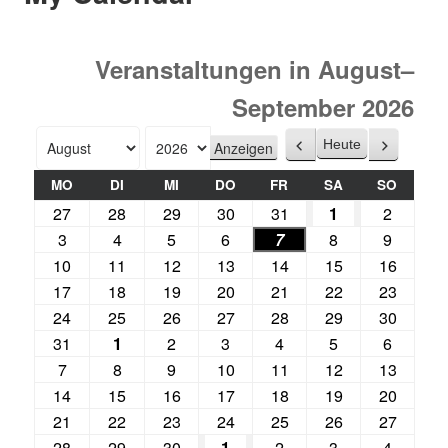
Veranstaltungen in August–
September 2026
Heute
Zurück
Weiter
Monat
Jahr
MO
DI
MI
DO
FR
SA
SO
27
28
29
30
31
1
2
3
4
5
6
7
8
9
10
11
12
13
14
15
16
17
18
19
20
21
22
23
24
25
26
27
28
29
30
31
1
2
3
4
5
6
7
8
9
10
11
12
13
14
15
16
17
18
19
20
21
22
23
24
25
26
27
28
29
30
1
2
3
4