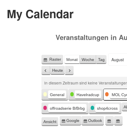
My Calendar
Veranstaltungen in 
Raster
Monat
Woche
Tag
Anzeigen
Monat
Jahr
als
Heute
Zurück
Weiter
In diesem Zeitraum sind keine Veranstaltungen
Kategorien
General
Havelradcup
MOL Cyc
A
offroadserie B/Brbg
shop4cross
Google
Outlook
Ansicht
Eintragen
Eintragen
Google
Ou
ausdrucken