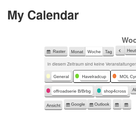
My Calendar
Woc
Heu
Raster
Monat
Woche
Tag
Zurüc
Anzeigen
als
In diesem Zeitraum sind keine Veranstaltungen
Kategorien
General
Havelradcup
MOL Cyc
A
offroadserie B/Brbg
shop4cross
Google
Outlook
Ansicht
Eintragen
Eintragen
Google
Ou
ausdrucken
in
in
Export
Ex