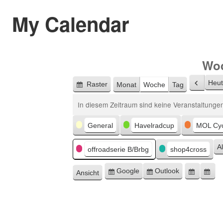
My Calendar
Woc
Heu
Raster
Monat
Woche
Tag
Zurüc
Anzeigen
als
In diesem Zeitraum sind keine Veranstaltungen
Kategorien
General
Havelradcup
MOL Cyc
A
offroadserie B/Brbg
shop4cross
Google
Outlook
Ansicht
Eintragen
Eintragen
Google
Ou
ausdrucken
in
in
Export
Ex