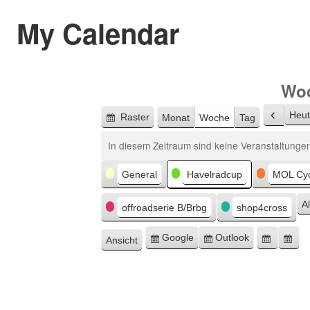
My Calendar
Woc
Heu
Raster
Monat
Woche
Tag
Zurüc
Anzeigen
als
In diesem Zeitraum sind keine Veranstaltungen
Kategorien
General
Havelradcup
MOL Cyc
A
offroadserie B/Brbg
shop4cross
Google
Outlook
Ansicht
Eintragen
Eintragen
Google
Ou
ausdrucken
in
in
Export
Ex