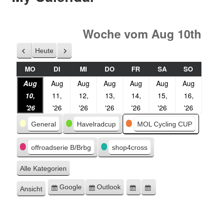
Woche vom Aug 10th
Heute
Zurück
Weiter
MO
DI
MI
DO
FR
SA
SO
Aug
Aug
Aug
Aug
Aug
Aug
Aug
10,
11,
12,
13,
14,
15,
16,
'26
'26
'26
'26
'26
'26
'26
Kategorien
General
Havelradcup
MOL Cycling CUP
offroadserie B/Brbg
shop4cross
Alle Kategorien
Google
Outlook
Ansicht
Eintragen
Eintragen
Google-
Outlook-
ausdrucken
in
in
Export
Export