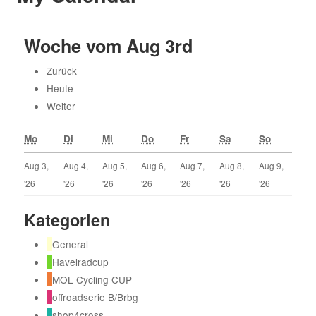
31
1
7
8
Woche vom Aug 3rd
14
15
Zurück
21
22
Heute
28
29
Weiter
5
6
Mo
Di
Mi
Do
Fr
Sa
So
Aug 3,
Aug 4,
Aug 5,
Aug 6,
Aug 7,
Aug 8,
Aug 9,
12
13
'26
'26
'26
'26
'26
'26
'26
19
20
Kategorien
26
27
r
General
2
3
Havelradcup
MOL Cycling CUP
offroadserie B/Brbg
shop4cross