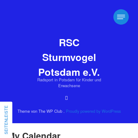
RSC
Sturmvogel
Potsdam e.V.
Radsport in Potsdam für Kinder und
Erwachsene
SEITENLEISTE
Theme von The WP Club .
Proudly powered by WordPress
Sa
So
My Calendar
September