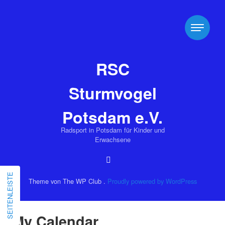
RSC
Sturmvogel
Potsdam e.V.
Radsport in Potsdam für Kinder und
Erwachsene
SEITENLEISTE
Theme von The WP Club .
Proudly powered by WordPress
Sa
So
My Calendar
September