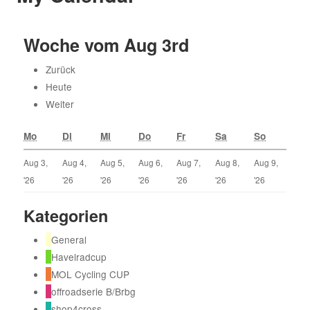
31
1
7
8
Woche vom Aug 3rd
14
15
Zurück
21
22
Heute
28
29
Weiter
5
6
Mo
Di
Mi
Do
Fr
Sa
So
Aug 3,
Aug 4,
Aug 5,
Aug 6,
Aug 7,
Aug 8,
Aug 9,
12
13
'26
'26
'26
'26
'26
'26
'26
19
20
Kategorien
26
27
r
General
2
3
Havelradcup
MOL Cycling CUP
offroadserie B/Brbg
shop4cross