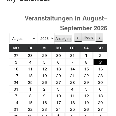
Veranstaltungen in August–
September 2026
Heute
Zurück
Weiter
Monat
Jahr
MO
DI
MI
DO
FR
SA
SO
27
28
29
30
31
1
2
3
4
5
6
7
8
9
10
11
12
13
14
15
16
17
18
19
20
21
22
23
24
25
26
27
28
29
30
31
1
2
3
4
5
6
7
8
9
10
11
12
13
14
15
16
17
18
19
20
21
22
23
24
25
26
27
28
29
30
1
2
3
4