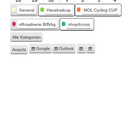
Kategorien
General
Havelradcup
MOL Cycling CUP
offroadserie B/Brbg
shop4cross
Alle Kategorien
Google
Outlook
Ansicht
Eintragen
Eintragen
Google-
Outlook-
ausdrucken
in
in
Export
Export