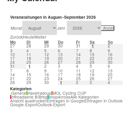
Veranstaltungen in August–September 2026
Monat
Jahr
Zurück
Heute
Weiter
Mo
Di
Mi
Do
Fr
Sa
So
27
28
29
30
31
1
2
3
4
5
6
7
8
9
10
11
12
13
14
15
16
17
18
19
20
21
22
23
24
25
26
27
28
29
30
31
1
2
3
4
5
6
7
8
9
10
11
12
13
14
15
16
17
18
19
20
21
22
23
24
25
26
27
28
29
30
1
2
3
4
Kategorien
General
Havelradcup
MOL Cycling CUP
offroadserie B/Brbg
shop4cross
Alle Kategorien
Ansicht
ausdrucken
Eintragen in
Google
Eintragen in
Outlook
Google-Export
Outlook-Export