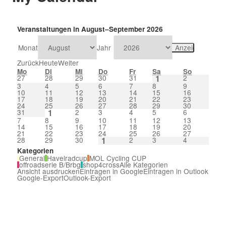
Veranstaltungen in August–September 2026
Monat
Jahr
Zurück
Heute
Weiter
Mo
Di
Mi
Do
Fr
Sa
So
27
28
29
30
31
1
2
3
4
5
6
7
8
9
10
11
12
13
14
15
16
17
18
19
20
21
22
23
24
25
26
27
28
29
30
31
1
2
3
4
5
6
7
8
9
10
11
12
13
14
15
16
17
18
19
20
21
22
23
24
25
26
27
28
29
30
1
2
3
4
Kategorien
General
Havelradcup
MOL Cycling CUP
offroadserie B/Brbg
shop4cross
Alle Kategorien
Ansicht
ausdrucken
Eintragen in
Google
Eintragen in
Outlook
Google-Export
Outlook-Export