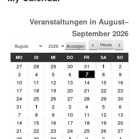
Veranstaltungen in August–
September 2026
Heute
Zurück
Weiter
Monat
Jahr
MO
DI
MI
DO
FR
SA
SO
27
28
29
30
31
1
2
3
4
5
6
7
8
9
10
11
12
13
14
15
16
17
18
19
20
21
22
23
24
25
26
27
28
29
30
31
1
2
3
4
5
6
7
8
9
10
11
12
13
14
15
16
17
18
19
20
21
22
23
24
25
26
27
28
29
30
1
2
3
4