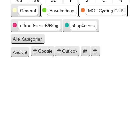
Kategorien
General
Havelradcup
MOL Cycling CUP
offroadserie B/Brbg
shop4cross
Alle Kategorien
Google
Outlook
Ansicht
Eintragen
Eintragen
Google-
Outlook-
ausdrucken
in
in
Export
Export