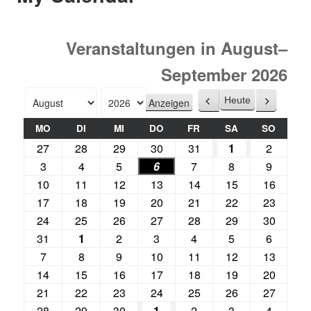
Veranstaltungen in August–
September 2026
Heute
Zurück
Weiter
Monat
Jahr
MO
DI
MI
DO
FR
SA
SO
27
28
29
30
31
1
2
3
4
5
6
7
8
9
10
11
12
13
14
15
16
17
18
19
20
21
22
23
24
25
26
27
28
29
30
31
1
2
3
4
5
6
7
8
9
10
11
12
13
14
15
16
17
18
19
20
21
22
23
24
25
26
27
28
29
30
1
2
3
4