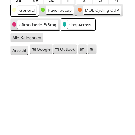
Kategorien
General
Havelradcup
MOL Cycling CUP
offroadserie B/Brbg
shop4cross
Alle Kategorien
Google
Outlook
Ansicht
Eintragen
Eintragen
Google-
Outlook-
ausdrucken
in
in
Export
Export