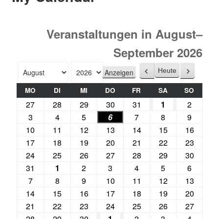
Veranstaltungen in August–
September 2026
Heute
Zurück
Weiter
Monat
Jahr
MO
DI
MI
DO
FR
SA
SO
27
28
29
30
31
1
2
3
4
5
6
7
8
9
10
11
12
13
14
15
16
17
18
19
20
21
22
23
24
25
26
27
28
29
30
31
1
2
3
4
5
6
7
8
9
10
11
12
13
14
15
16
17
18
19
20
21
22
23
24
25
26
27
28
29
30
1
2
3
4