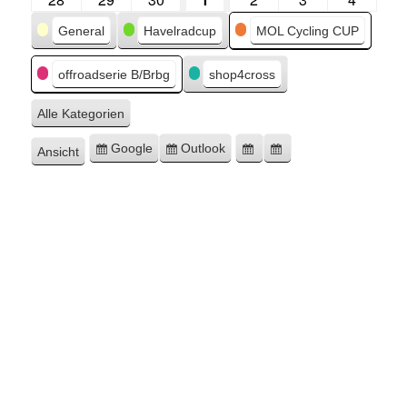
Kategorien
General
Havelradcup
MOL Cycling CUP
offroadserie B/Brbg
shop4cross
Alle Kategorien
Google
Outlook
Ansicht
Eintragen
Eintragen
Google-
Outlook-
ausdrucken
in
in
Export
Export