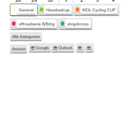
Kategorien
General
Havelradcup
MOL Cycling CUP
offroadserie B/Brbg
shop4cross
Alle Kategorien
Google
Outlook
Ansicht
Eintragen
Eintragen
Google-
Outlook-
ausdrucken
in
in
Export
Export