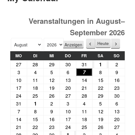
Veranstaltungen in August–
September 2026
Heute
Zurück
Weiter
Monat
Jahr
MO
DI
MI
DO
FR
SA
SO
27
28
29
30
31
1
2
3
4
5
6
7
8
9
10
11
12
13
14
15
16
17
18
19
20
21
22
23
24
25
26
27
28
29
30
31
1
2
3
4
5
6
7
8
9
10
11
12
13
14
15
16
17
18
19
20
21
22
23
24
25
26
27
28
29
30
1
2
3
4