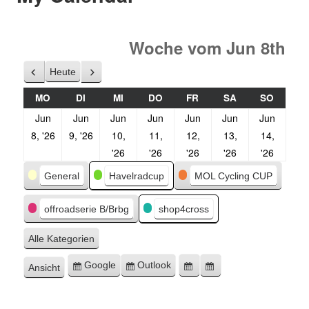
Woche vom Jun 8th
Heute
Zurück
Weiter
MO
DI
MI
DO
FR
SA
SO
Jun
Jun
Jun
Jun
Jun
Jun
Jun
8, '26
9, '26
10,
11,
12,
13,
14,
'26
'26
'26
'26
'26
Kategorien
General
Havelradcup
MOL Cycling CUP
offroadserie B/Brbg
shop4cross
Alle Kategorien
Google
Outlook
Ansicht
Eintragen
Eintragen
Google-
Outlook-
ausdrucken
in
in
Export
Export