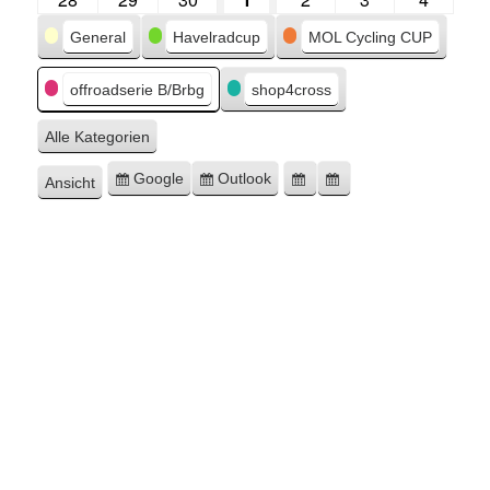
Kategorien
General
Havelradcup
MOL Cycling CUP
offroadserie B/Brbg
shop4cross
Alle Kategorien
Google
Outlook
Ansicht
Eintragen
Eintragen
Google-
Outlook-
ausdrucken
in
in
Export
Export