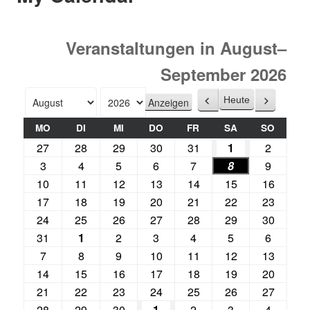
Veranstaltungen in August–
September 2026
Heute
Zurück
Weiter
Monat
Jahr
MO
DI
MI
DO
FR
SA
SO
27
28
29
30
31
1
2
3
4
5
6
7
8
9
10
11
12
13
14
15
16
17
18
19
20
21
22
23
24
25
26
27
28
29
30
31
1
2
3
4
5
6
7
8
9
10
11
12
13
14
15
16
17
18
19
20
21
22
23
24
25
26
27
28
29
30
1
2
3
4