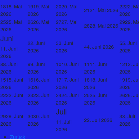
offroadserie B/Brbg
18
18. Mai
19
19. Mai
20
20. Mai
22
22. Ma
21
21. Mai 2026
shop4cross
2026
2026
2026
2026
Alle Kategorien
25
25. Mai
26
26. Mai
27
27. Mai
29
29. Ma
28
28. Mai 2026
2026
2026
2026
2026
Ansicht
ausdrucken
Juni
Eintragen in
Google
2
2. Juni
3
3. Juni
5
5. Juni
Eintragen in
Outlook
4
4. Juni 2026
1
1. Juni
2026
2026
2026
2026
Google-Export
8
8. Juni
9
9. Juni
10
10. Juni
11
11. Juni
12
12. Ju
Outlook-Export
2026
2026
2026
2026
2026
15
15. Juni
16
16. Juni
17
17. Juni
18
18. Juni
19
19. Ju
2026
2026
2026
2026
2026
22
22. Juni
23
23. Juni
24
24. Juni
25
25. Juni
26
26. Ju
2026
2026
2026
2026
2026
Juli
29
29. Juni
30
30. Juni
3
3. Juli
2
2. Juli 2026
1
1. Juli
2026
2026
2026
2026
Zurück