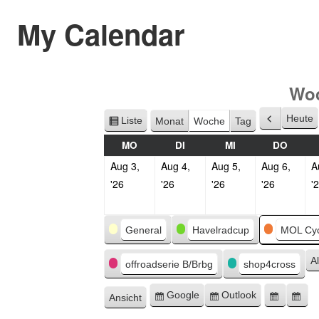
My Calendar
Woc
Heute
Liste
Monat
Woche
Tag
Zurück
Ansicht
als
MO
DI
MI
DO
Aug 3,
Aug 4,
Aug 5,
Aug 6,
A
'26
'26
'26
'26
'
Kategorien
General
Havelradcup
MOL Cyc
A
offroadserie B/Brbg
shop4cross
Google
Outlook
Ansicht
Eintragen
Eintragen
Google
Ou
ausdrucken
in
in
Export
Ex