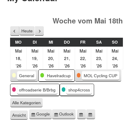
Woche vom Mai 18th
Heute
Zurück
Weiter
MO
DI
MI
DO
FR
SA
SO
Mai
Mai
Mai
Mai
Mai
Mai
Mai
18,
19,
20,
21,
22,
23,
24,
'26
'26
'26
'26
'26
'26
'26
Kategorien
General
Havelradcup
MOL Cycling CUP
offroadserie B/Brbg
shop4cross
Alle Kategorien
Google
Outlook
Ansicht
Eintragen
Eintragen
Google-
Outlook-
ausdrucken
in
in
Export
Export