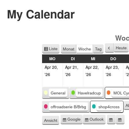
My Calendar
Woc
Heute
Liste
Monat
Woche
Tag
Zurück
Ansicht
als
MO
DI
MI
DO
Apr 20,
Apr 21,
Apr 22,
Apr 23,
A
'26
'26
'26
'26
'
Kategorien
General
Havelradcup
MOL Cyc
A
offroadserie B/Brbg
shop4cross
Google
Outlook
Ansicht
Eintragen
Eintragen
Google
Ou
ausdrucken
in
in
Export
Ex