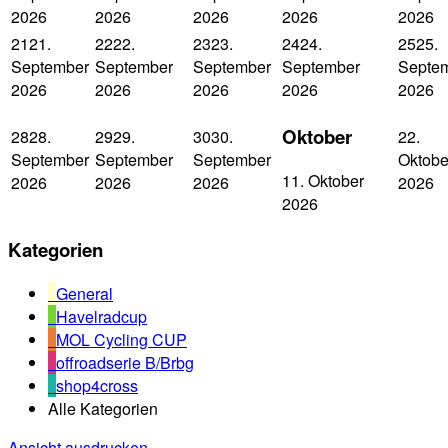
2026
2026
2026
2026
2026
21
21.
22
22.
23
23.
24
24.
25
25.
September
September
September
September
Septe
2026
2026
2026
2026
2026
Oktober
28
28.
29
29.
30
30.
2
2.
September
September
September
Oktobe
1
1. Oktober
2026
2026
2026
2026
2026
Kategorien
General
Havelradcup
MOL Cycling CUP
offroadserie B/Brbg
shop4cross
Alle Kategorien
Ansicht
ausdrucken