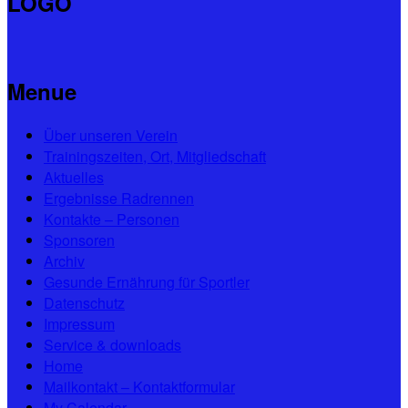
LOGO
Menue
Über unseren Verein
Trainingszeiten, Ort, Mitgliedschaft
Aktuelles
Ergebnisse Radrennen
Kontakte – Personen
Sponsoren
Archiv
Gesunde Ernährung für Sportler
Datenschutz
Impressum
Service & downloads
Home
Mailkontakt – Kontaktformular
My Calendar