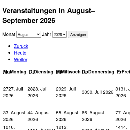
Veranstaltungen in August–
September 2026
Monat
Jahr
Zurück
Heute
Weiter
Mo
Montag
Di
Dienstag
Mi
Mittwoch
Do
Donnerstag
Fr
Fre
27
27. Juli
28
28. Juli
29
29. Juli
31
31. J
30
30. Juli 2026
2026
2026
2026
2026
3
3. August
4
4. August
5
5. August
6
6. August
7
7. Au
2026
2026
2026
2026
2026
10
10.
12
12.
14
14.