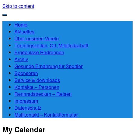
Skip to content
Home
Aktuelles
Über unseren Verein
Trainingszeiten, Ort, Mitgliedschaft
Ergebnisse Radrennen
Archiv
Gesunde Ernährung für Sportler
Sponsoren
Service & downloads
Kontakte – Personen
Rennradstrecken – Reisen
Impressum
Datenschutz
Mailkontakt – Kontaktformular
My Calendar