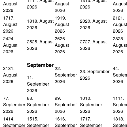
11
11. August
13
13. August
August
August
August
2026
2026
2026
2026
2026
17
17.
19
19.
21
21.
18
18. August
20
20. August
August
August
August
2026
2026
2026
2026
2026
24
24.
26
26.
28
28.
25
25. August
27
27. August
August
August
August
2026
2026
2026
2026
2026
September
31
31.
2
2.
4
4.
3
3. September
August
September
Septe
1
1.
2026
2026
2026
2026
September
2026
7
7.
8
8.
9
9.
10
10.
11
11.
September
September
September
September
Septe
2026
2026
2026
2026
2026
14
14.
15
15.
16
16.
17
17.
18
18.
September
September
September
September
Septe