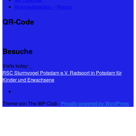
Rennradstrecken – Reisen
QR-Code
Besuche
Visits today:
_
RSC Sturmvogel Potsdam e.V.
Radsport in Potsdam für
Kinder und Erwachsene
Theme von The WP Club .
Proudly powered by WordPress