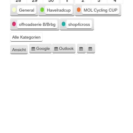
Kategorien
General
Havelradcup
MOL Cycling CUP
offroadserie B/Brbg
shop4cross
Alle Kategorien
Google
Outlook
Ansicht
Eintragen
Eintragen
Google-
Outlook-
ausdrucken
in
in
Export
Export