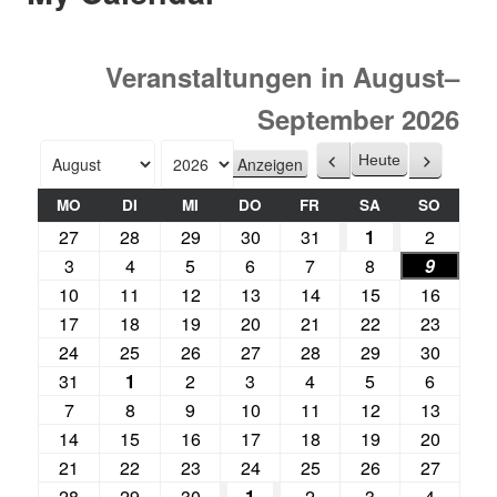
Veranstaltungen in August–
September 2026
Heute
Zurück
Weiter
Monat
Jahr
MO
DI
MI
DO
FR
SA
SO
27
28
29
30
31
1
2
3
4
5
6
7
8
9
10
11
12
13
14
15
16
17
18
19
20
21
22
23
24
25
26
27
28
29
30
31
1
2
3
4
5
6
7
8
9
10
11
12
13
14
15
16
17
18
19
20
21
22
23
24
25
26
27
28
29
30
1
2
3
4