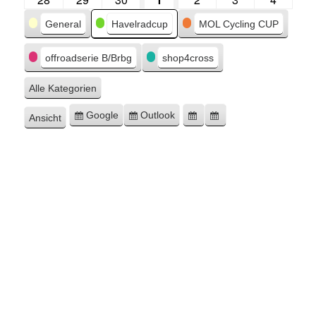
Kategorien
General
Havelradcup
MOL Cycling CUP
offroadserie B/Brbg
shop4cross
Alle Kategorien
Google
Outlook
Ansicht
Eintragen
Eintragen
Google-
Outlook-
ausdrucken
in
in
Export
Export