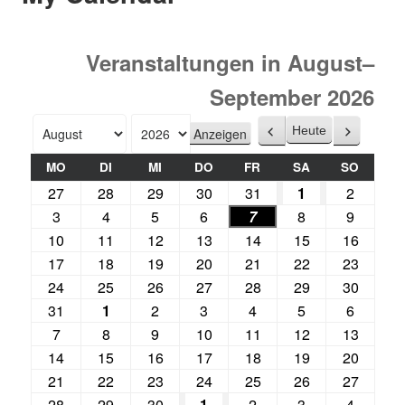
Veranstaltungen in August–
September 2026
Heute
Zurück
Weiter
Monat
Jahr
MO
DI
MI
DO
FR
SA
SO
27
28
29
30
31
1
2
3
4
5
6
7
8
9
10
11
12
13
14
15
16
17
18
19
20
21
22
23
24
25
26
27
28
29
30
31
1
2
3
4
5
6
7
8
9
10
11
12
13
14
15
16
17
18
19
20
21
22
23
24
25
26
27
28
29
30
1
2
3
4