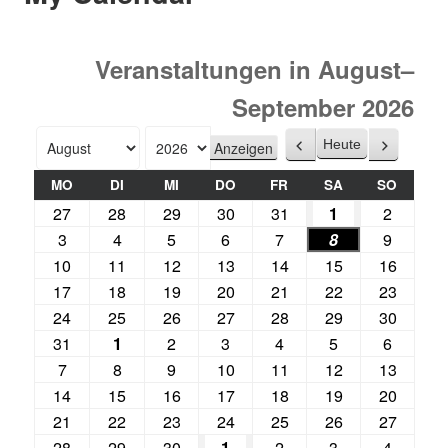
Veranstaltungen in August–
September 2026
Heute
Zurück
Weiter
Monat
Jahr
MO
DI
MI
DO
FR
SA
SO
27
28
29
30
31
1
2
3
4
5
6
7
8
9
10
11
12
13
14
15
16
17
18
19
20
21
22
23
24
25
26
27
28
29
30
31
1
2
3
4
5
6
7
8
9
10
11
12
13
14
15
16
17
18
19
20
21
22
23
24
25
26
27
28
29
30
1
2
3
4