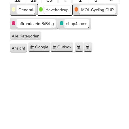
Kategorien
General
Havelradcup
MOL Cycling CUP
offroadserie B/Brbg
shop4cross
Alle Kategorien
Google
Outlook
Ansicht
Eintragen
Eintragen
Google-
Outlook-
ausdrucken
in
in
Export
Export