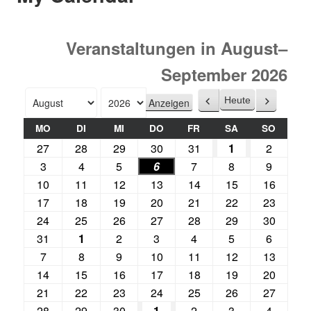
Veranstaltungen in August–
September 2026
Heute
Zurück
Weiter
Monat
Jahr
MO
DI
MI
DO
FR
SA
SO
27
28
29
30
31
1
2
3
4
5
6
7
8
9
10
11
12
13
14
15
16
17
18
19
20
21
22
23
24
25
26
27
28
29
30
31
1
2
3
4
5
6
7
8
9
10
11
12
13
14
15
16
17
18
19
20
21
22
23
24
25
26
27
28
29
30
1
2
3
4