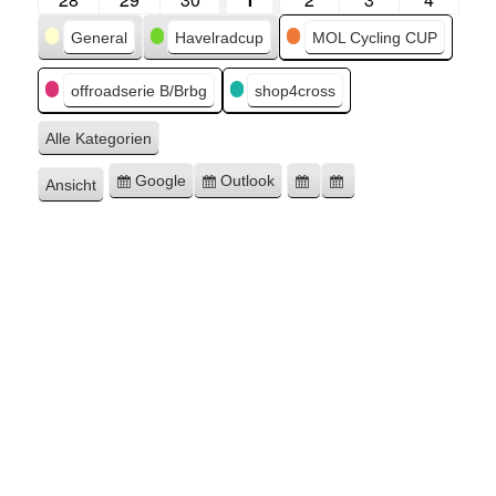
Kategorien
General
Havelradcup
MOL Cycling CUP
offroadserie B/Brbg
shop4cross
Alle Kategorien
Google
Outlook
Ansicht
Eintragen
Eintragen
Google-
Outlook-
ausdrucken
in
in
Export
Export