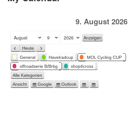
9. August 2026
Monat
Tag
Jahr
Heute
Zurück
Weiter
Kategorien
General
Havelradcup
MOL Cycling CUP
offroadserie B/Brbg
shop4cross
Alle Kategorien
Ansicht
Google
Outlook
ausdrucken
Eintragen
Eintragen
Google-
Outlook-
in
in
Export
Export