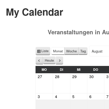
My Calendar
Veranstaltungen in 
Liste
Monat
Woche
Tag
Ansicht
Monat
Jahr
als
Heute
Zurück
Weiter
MO
DI
MI
DO
27
28
29
30
3
3
4
5
6
7