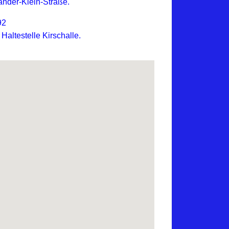
ander-Klein-Straße.
92
altestelle Kirschalle.