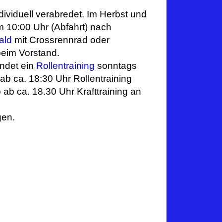
ividuell verabredet. Im Herbst und
QR-Code
m 10:00 Uhr (Abfahrt) nach
ald
mit Crossrennrad oder
beim Vorstand.
Besuche
indet ein
Rollentraining
sonntags
Visits today:
_
 ab ca. 18:30 Uhr Rollentraining
 ab ca. 18.30 Uhr Krafttraining an
gen.