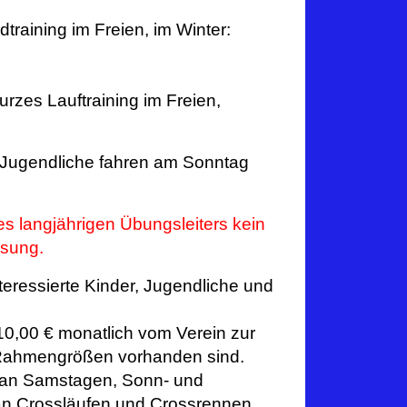
Infos und Ergebnisse zu
training im Freien, im Winter:
Radrennen
aktuelle Ergebnisse siehe
Menueleiste rechts (Ergebnisse
urzes Lauftraining im Freien,
Radrennen)
 Jugendliche fahren am Sonntag
Infos zum Havelradcup hier:
https://www.radsport-
sued05.de/aktuelles/wichtige-hinweise-
s langjährigen Übungsleiters kein
zum-havel-rad-cup-2020/
ösung.
Galerie – Bilder – Events
nteressierte Kinder, Jugendliche und
10,00 €
monatlich vom Verein zur
Anfahrt zum Verein
en Rahmengrößen vorhanden sind.
 an Samstagen, Sonn- und
LOGO
an Crossläufen und Crossrennen,