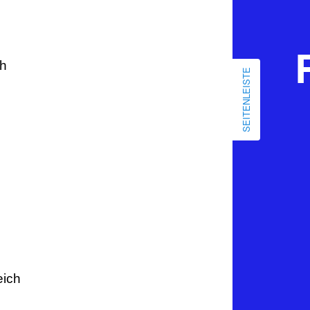
ch
SEITENLEISTE
eich