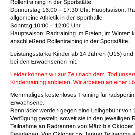
Rollentraining in der Sportstätte
Donnerstag
16:00 – 17:30 Uhr, Hauptsaison: Rad
allgemeine Athletik in der Sporthalle
Sonntag
10:00 – 12:00 Uhr
Hauptsaison: Radtraining im Freien, im Winter: k
anschließend Rollentraining in der Sportstätte.
Leistungsstarke Kinder ab 14 Jahren (U15) und
bei den Erwachsenen mit.
Leider können wir zur Zeit nach dem Tod unsere
Kindertraining anbieten.
Wir arbeiten an einer L
Mehrmaliges kostenloses Training
für radsporti
Erwachsene.
Rennräder
werden gegen eine
Leihgebühr von 
Verfügung gestellt, soweit sie in den jeweilig
Teilnahme an Radrennen von März bis Oktober
Feiertagen. Von Oktober bis Januar Teilnahme 