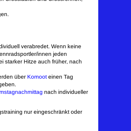
gen.
Menue
Über unseren Verein
Trainingszeiten, Ort, Mitgliedschaft
Aktuelles
ividuell verabredet. Wenn keine
Ergebnisse Radrennen
Rennradsportler/innen jeden
Kontakte – Personen
ei starker Hitze auch früher, nach
Sponsoren
Archiv
rden über
Komoot
einen Tag
Gesunde Ernährung für Sportler
geben.
Datenschutz
mstagnachmittag
nach individueller
Impressum
Service & downloads
Home
straining nur eingeschränkt oder
Mailkontakt – Kontaktformular
My Calendar
Rennradstrecken – Reisen