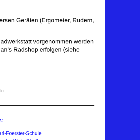
iversen Geräten (Ergometer, Rudern,
adwerkstatt
vorgenommen werden
 Jan’s Radshop erfolgen (siehe
s:
arl-Foerster-Schule