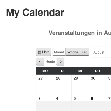
My Calendar
Veranstaltungen in 
Liste
Monat
Woche
Tag
Ansicht
Monat
Jahr
als
Heute
Zurück
Weiter
MO
DI
MI
DO
27
28
29
30
3
3
4
5
6
7