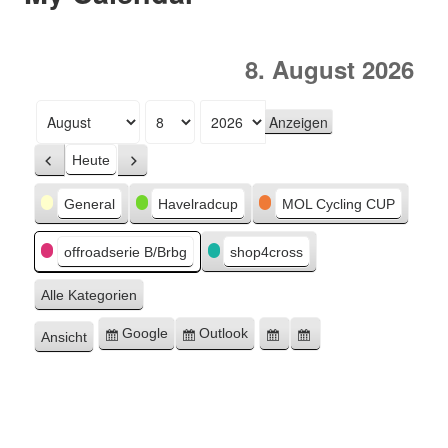
8. August 2026
Monat
Tag
Jahr
Heute
Zurück
Weiter
Kategorien
General
Havelradcup
MOL Cycling CUP
offroadserie B/Brbg
shop4cross
Alle Kategorien
Google
Outlook
Ansicht
Eintragen
Eintragen
Google-
Outlook-
ausdrucken
in
in
Export
Export