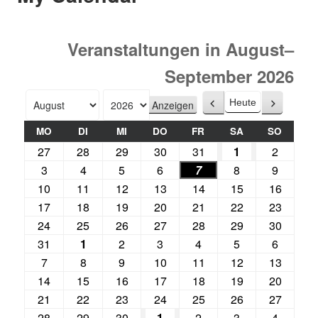
Veranstaltungen in August–
September 2026
Heute
Zurück
Weiter
Monat
Jahr
MO
DI
MI
DO
FR
SA
SO
27
28
29
30
31
1
2
3
4
5
6
7
8
9
10
11
12
13
14
15
16
17
18
19
20
21
22
23
24
25
26
27
28
29
30
31
1
2
3
4
5
6
7
8
9
10
11
12
13
14
15
16
17
18
19
20
21
22
23
24
25
26
27
28
29
30
1
2
3
4