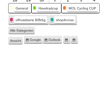
Kategorien
General
Havelradcup
MOL Cycling CUP
offroadserie B/Brbg
shop4cross
Alle Kategorien
Google
Outlook
Ansicht
Eintragen
Eintragen
Google-
Outlook-
ausdrucken
in
in
Export
Export