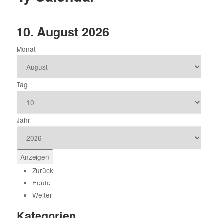
4
10. August 2026
1
Monat
8
Tag
2
9
Jahr
6
Zurück
Heute
Weiter
Kategorien