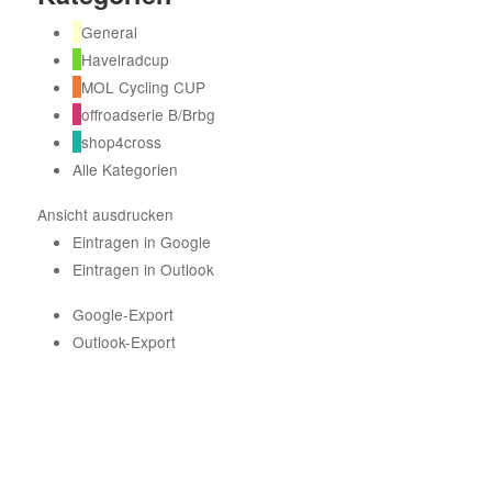
General
Havelradcup
MOL Cycling CUP
offroadserie B/Brbg
shop4cross
Alle Kategorien
Ansicht
ausdrucken
Eintragen in
Google
Eintragen in
Outlook
Google-Export
Outlook-Export