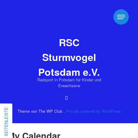
RSC
Sturmvogel
Potsdam e.V.
Radsport in Potsdam für Kinder und
Erwachsene
SEITENLEISTE
Theme von The WP Club .
Proudly powered by WordPress
o
My Calendar