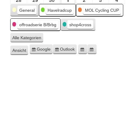
Kategorien
General
Havelradcup
MOL Cycling CUP
offroadserie B/Brbg
shop4cross
Alle Kategorien
Google
Outlook
Ansicht
Eintragen
Eintragen
Google-
Outlook-
ausdrucken
in
in
Export
Export