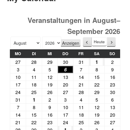
Veranstaltungen in August–
September 2026
Heute
Zurück
Weiter
Monat
Jahr
MO
DI
MI
DO
FR
SA
SO
27
28
29
30
31
1
2
3
4
5
6
7
8
9
10
11
12
13
14
15
16
17
18
19
20
21
22
23
24
25
26
27
28
29
30
31
1
2
3
4
5
6
7
8
9
10
11
12
13
14
15
16
17
18
19
20
21
22
23
24
25
26
27
28
29
30
1
2
3
4