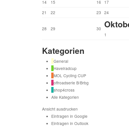
14
15
16
17
21
22
23
24
Oktob
28
29
30
1
Kategorien
General
Havelradcup
MOL Cycling CUP
offroadserie B/Brbg
shop4cross
Alle Kategorien
Ansicht
ausdrucken
Eintragen in
Google
Eintragen in
Outlook