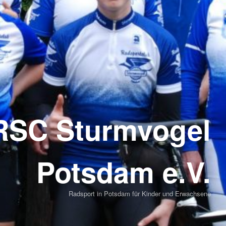
RSC Sturmvogel
Potsdam e.V.
Radsport in Potsdam für Kinder und Erwachsene