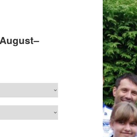
Suchen
 August–
Rennkalender
Veranstaltungen in Juni–Juli
2026
Monat
Jahr
Mo
Di
Mi
Do
Fr
Sa
So
Juni